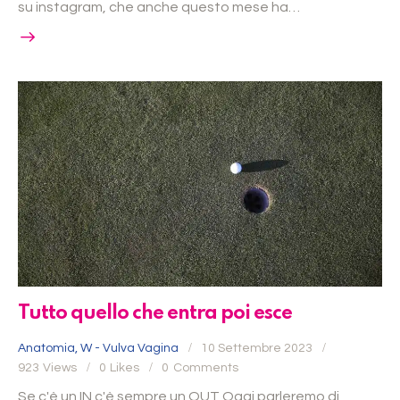
su instagram, che anche questo mese ha…
Tutto quello che entra poi esce
Anatomia
,
W - Vulva Vagina
10 Settembre 2023
923
Views
0
Likes
0
Comments
Se c'è un IN c'è sempre un OUT Oggi parleremo di