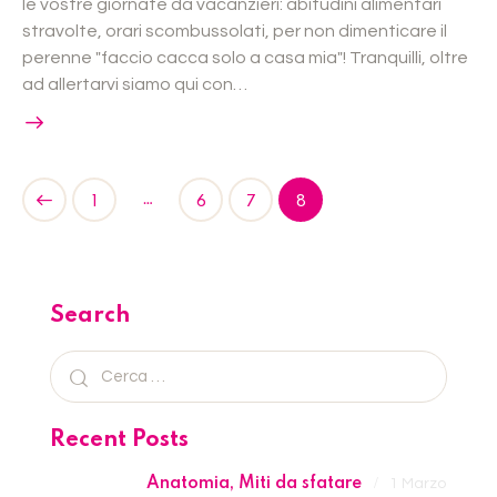
le vostre giornate da vacanzieri: abitudini alimentari
stravolte, orari scombussolati, per non dimenticare il
perenne "faccio cacca solo a casa mia"! Tranquilli, oltre
ad allertarvi siamo qui con…
…
1
6
7
8
Search
Recent Posts
Anatomia,
Miti da sfatare
1 Marzo