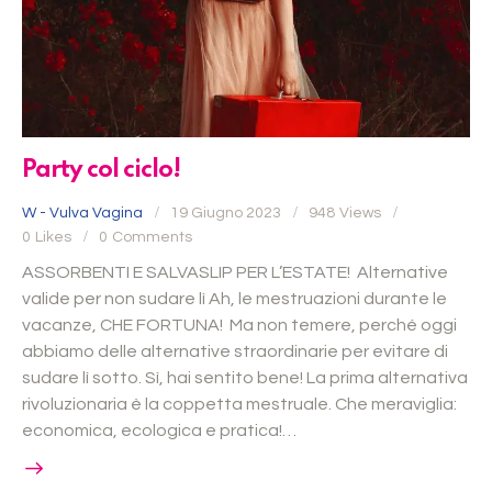
Party col ciclo!
W - Vulva Vagina
19 Giugno 2023
948
Views
0
Likes
0
Comments
ASSORBENTI E SALVASLIP PER L’ESTATE! Alternative
valide per non sudare lì Ah, le mestruazioni durante le
vacanze, CHE FORTUNA! Ma non temere, perché oggi
abbiamo delle alternative straordinarie per evitare di
sudare lì sotto. Sì, hai sentito bene! La prima alternativa
rivoluzionaria è la coppetta mestruale. Che meraviglia:
economica, ecologica e pratica!…