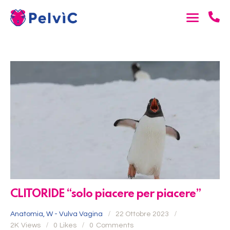
CLITORIDE “solo piacere per piacere”
Anatomia
,
W - Vulva Vagina
22 Ottobre 2023
2K
Views
0
Likes
0
Comments