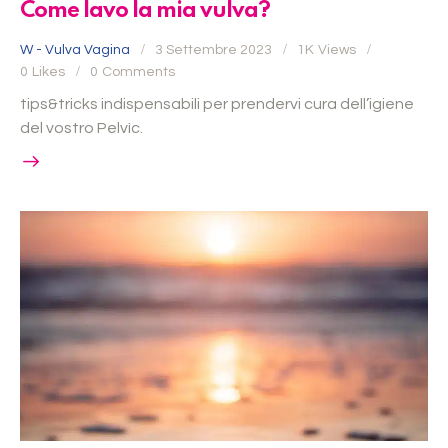
Come lavo la mia vulva?
W - Vulva Vagina
3 Settembre 2023
1K
Views
0
Likes
0
Comments
tips&tricks indispensabili per prendervi cura dell’igiene
del vostro Pelvìc.