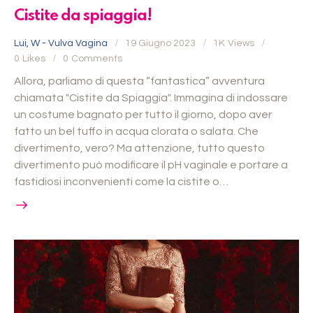
Cistite da spiaggia!
Lui
,
W - Vulva Vagina
19 Giugno 2023
1K
Views
0
Likes
0
Comments
Allora, parliamo di questa “fantastica” avventura
chiamata "Cistite da Spiaggia". Immagina di indossare
un costume bagnato per tutto il giorno, dopo aver
fatto un bel tuffo in acqua clorata o salata. Che
divertimento, vero? Ma attenzione, tutto questo
divertimento può modificare il pH vaginale e portare a
fastidiosi inconvenienti come la cistite o…