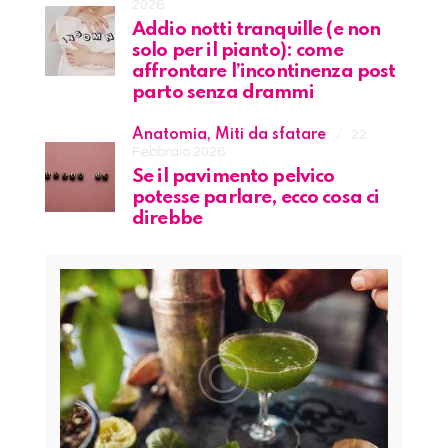
2026
Addio notti tranquille (e non
solo per il pianto): come
affrontare l’incontinenza post
parto senza drammi
Anatomia,
Miti da sfatare
22
Febbraio 2026
Se il pavimento pelvico
potesse parlare, ecco cosa ci
direbbe