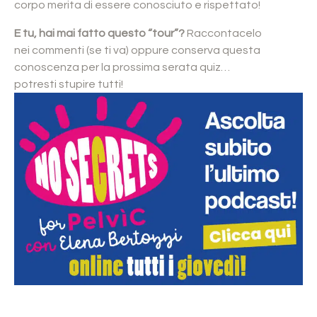
corpo merita di essere conosciuto e rispettato!
E tu, hai mai fatto questo “tour”?
Raccontacelo
nei commenti (se ti va) oppure conserva questa
conoscenza per la prossima serata quiz…
potresti stupire tutti!