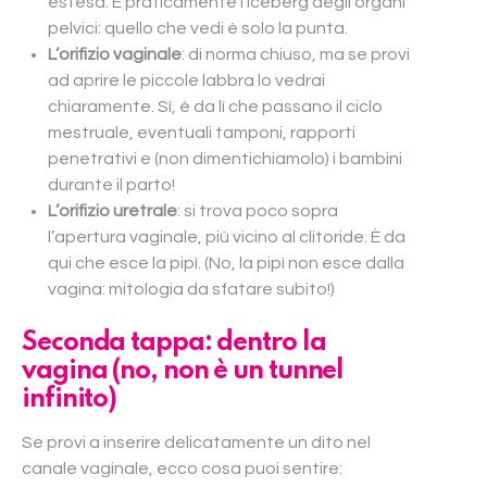
estesa. È praticamente l’iceberg degli organi
pelvici: quello che vedi è solo la punta.
L’orifizio vaginale
: di norma chiuso, ma se provi
ad aprire le piccole labbra lo vedrai
chiaramente. Sì, è da lì che passano il ciclo
mestruale, eventuali tamponi, rapporti
penetrativi e (non dimentichiamolo) i bambini
durante il parto!
L’orifizio uretrale
: si trova poco sopra
l’apertura vaginale, più vicino al clitoride. È da
qui che esce la pipì. (No, la pipì non esce dalla
vagina: mitologia da sfatare subito!)
Seconda tappa: dentro la
vagina (no, non è un tunnel
infinito)
Se provi a inserire delicatamente un dito nel
canale vaginale, ecco cosa puoi sentire: