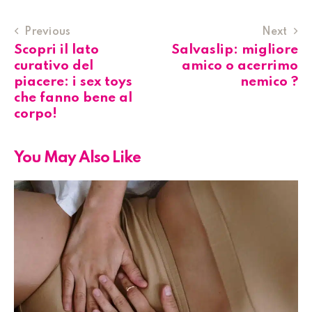
Previous
Next
Scopri il lato
Salvaslip: migliore
curativo del
amico o acerrimo
piacere: i sex toys
nemico ?
che fanno bene al
corpo!
You May Also Like