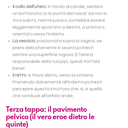
Il collo dell’utero
: in fondo al canale, sembra
un bottoncino (o la punta del naso!). Se non lo
trovi subito, niente panico: potrebbe essere
leggermente spostato a destra, a sinistra o
orientato verso l’indietro.
La vescica
: posizionata sopra la vagina, se
premi delicatamente in avanti potresti
sentire una superficie rugosa. È l’amica
responsabile della tua pipì, quindi trattala
bene!
Il retto
: si trova dietro, verso la schiena.
Premendo dolcemente all’indietro potresti
percepire questa struttura che, sì, è quella
che conduce all’orifizio anale.
Terza tappa: il pavimento
pelvico (il vero eroe dietro le
quinte)